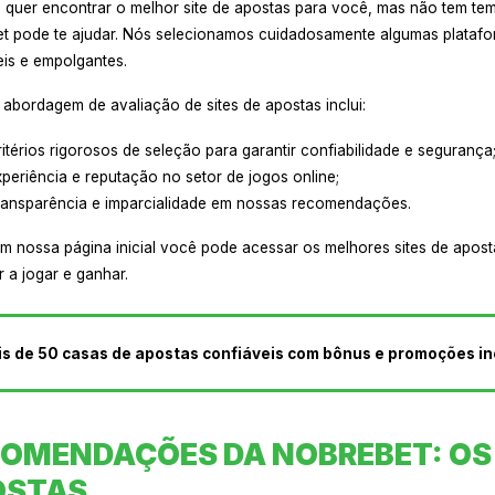
 quer encontrar o melhor
site de apostas
para você, mas não tem tem
t pode te ajudar. Nós selecionamos cuidadosamente algumas platafo
eis e empolgantes.
 abordagem de avaliação de
sites de apostas
inclui:
ritérios rigorosos de seleção para garantir confiabilidade e segurança
xperiência e reputação no setor de jogos online;
ransparência e imparcialidade em nossas recomendações.
em nossa página inicial você pode acessar os melhores
sites de apost
 a jogar e ganhar.
s de 50 casas de
apostas
confiáveis com bônus e promoções inc
OMENDAÇÕES DA NOBREBET: OS 
OSTAS