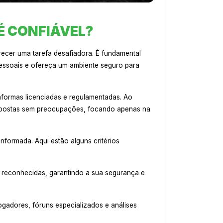
É CONFIÁVEL?
recer uma tarefa desafiadora. É fundamental
essoais e ofereça um ambiente seguro para
aformas licenciadas e regulamentadas. Ao
postas
sem preocupações, focando apenas na
formada. Aqui estão alguns critérios
 reconhecidas, garantindo a sua segurança e
jogadores, fóruns especializados e análises