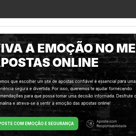
IVA A EMOÇÃO NO ME
POSTAS ONLINE
emos que escolher um
site de apostas
confiável é essencial para uma
riência segura e divertida. Por isso, queremos te ajudar fornecendo
mendações para que possa tomar uma decisão informada. Desfrute 
nalina e atreva-se a sentir a emoção das
apostas
online!
POSTE COM EMOÇÃO E SEGURANÇA