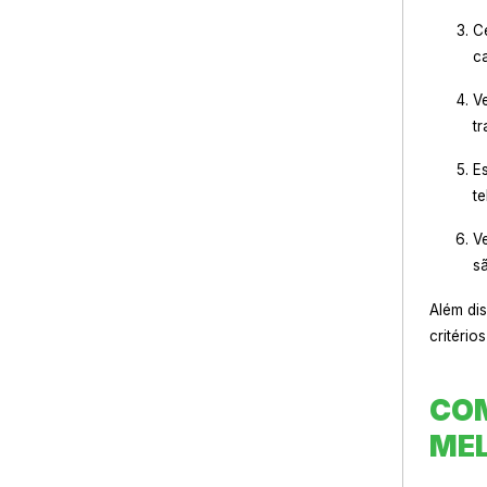
C
c
V
tr
E
t
V
s
Além di
critério
COM
MEL