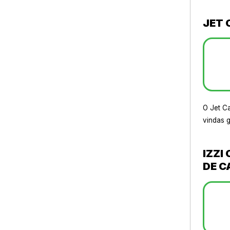
JET 
O Jet C
vindas 
IZZI
DE C