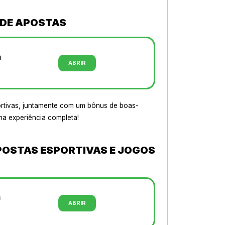
 DE APOSTAS
m
ABRIR
rtivas, juntamente com um bônus de boas-
ma experiência completa!
APOSTAS ESPORTIVAS E JOGOS
m
ABRIR