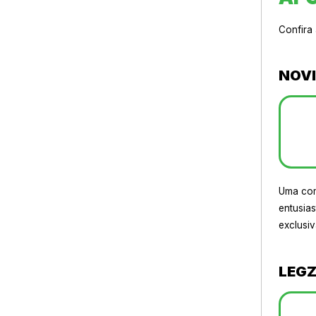
Confira
NOVI
Uma com
entusia
exclusiv
LEGZ