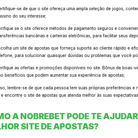
ertifique-se de que o
site
ofereça uma ampla seleção de jogos, cont
assino do seu interesse;
erifique se o
site
oferece métodos de pagamento seguros e convenient
ansferências bancárias e carteiras eletrônicas, para facilitar seus dep
scolha um
site de apostas
que forneça suporte ao cliente rápido e efi
elefone, para solucionar quaisquer dúvidas ou problemas que você po
erifique as ofertas e promoções disponíveis no
site
. Bônus de boas-vi
ão benefícios que podem aumentar sua experiência de
apostas
;
sso, lembre-se de que cada pessoa tem suas próprias preferências e
s e encontre o
site de apostas
que atenda melhor às suas expectativas
O A NOBREBET PODE TE AJUDAR
HOR SITE DE APOSTAS?