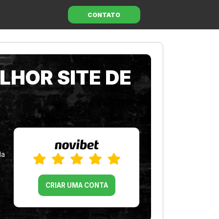
CONTATO
LHOR SITE DE
da
CRIAR UMA CONTA