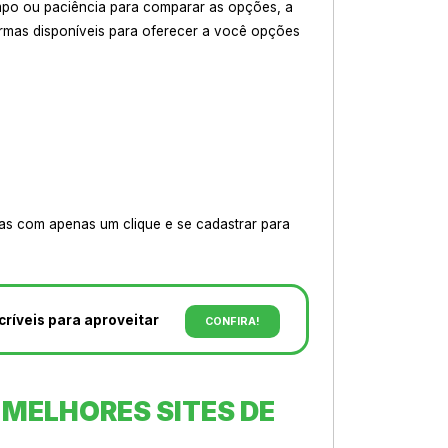
po ou paciência para comparar as opções, a
rmas disponíveis para oferecer a você opções
;
as
com apenas um clique e se cadastrar para
ríveis para aproveitar
CONFIRA!
MELHORES SITES DE