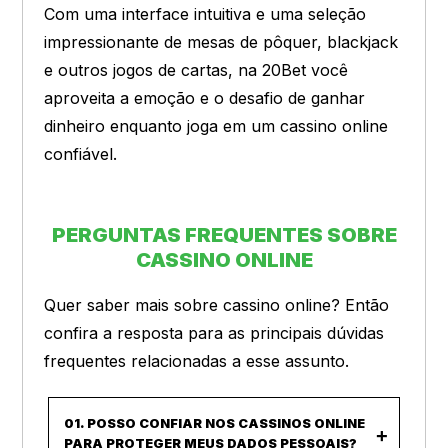
Com uma interface intuitiva e uma seleção
impressionante de mesas de pôquer, blackjack
e outros jogos de cartas, na 20Bet você
aproveita a emoção e o desafio de ganhar
dinheiro enquanto joga em um
cassino online
confiável.
PERGUNTAS FREQUENTES SOBRE
CASSINO ONLINE
Quer saber mais sobre
cassino online
? Então
confira a resposta para as principais dúvidas
frequentes relacionadas a esse assunto.
01. POSSO CONFIAR NOS CASSINOS ONLINE
PARA PROTEGER MEUS DADOS PESSOAIS?