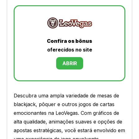
Confira os bônus
oferecidos no site
ABRIR
Descubra uma ampla variedade de mesas de
blackjack, pôquer e outros jogos de cartas
emocionantes na LeoVegas. Com gráficos de
alta qualidade, animações suaves e opções de
apostas estratégicas, você estará envolvido em