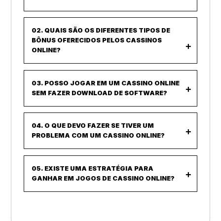
02. QUAIS SÃO OS DIFERENTES TIPOS DE
BÔNUS OFERECIDOS PELOS CASSINOS
ONLINE?
03. POSSO JOGAR EM UM CASSINO ONLINE
SEM FAZER DOWNLOAD DE SOFTWARE?
04. O QUE DEVO FAZER SE TIVER UM
PROBLEMA COM UM CASSINO ONLINE?
05. EXISTE UMA ESTRATÉGIA PARA
GANHAR EM JOGOS DE CASSINO ONLINE?