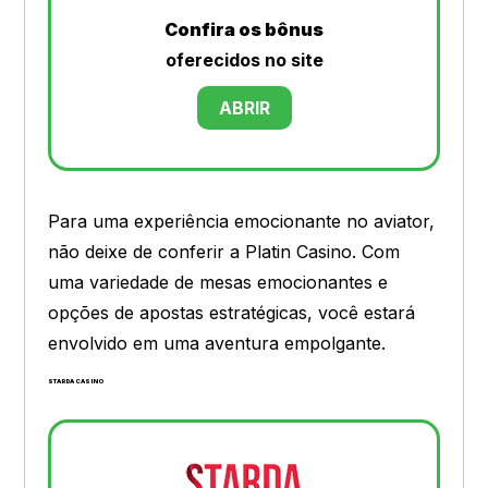
Confira os bônus
oferecidos no site
ABRIR
Para uma experiência emocionante no aviator,
não deixe de conferir a Platin Casino. Com
uma variedade de mesas emocionantes e
opções de apostas estratégicas, você estará
envolvido em uma aventura empolgante.
STARDA CASINO