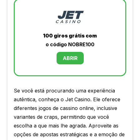
100 giros grátis com
o código NOBRE100
ABRIR
Se você está procurando uma experiência
autêntica, conheça o Jet Casino. Ele oferece
diferentes jogos de
cassino online
, inclusive
variantes de craps, permitindo que você
escolha a que mais lhe agrada. Aproveite as
opções de apostas estratégicas e a emoção de