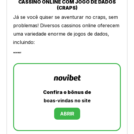
CASSINO ONLINE COM JOGO DE DADOS
(CRAPS)
Já se você quiser se aventurar no craps, sem
problemas! Diversos
cassinos online
oferecem
uma variedade enorme de jogos de dados,
incluindo:
NOVIBET
Confira o bônus de
boas-vindas no site
ABRIR