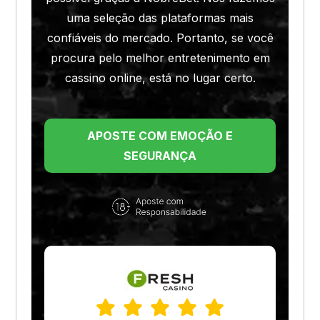
uma seleção das plataformas mais
confiáveis do mercado. Portanto, se você
procura pelo melhor entretenimento em
cassino online
, está no lugar certo.
APOSTE COM EMOÇÃO E
SEGURANÇA