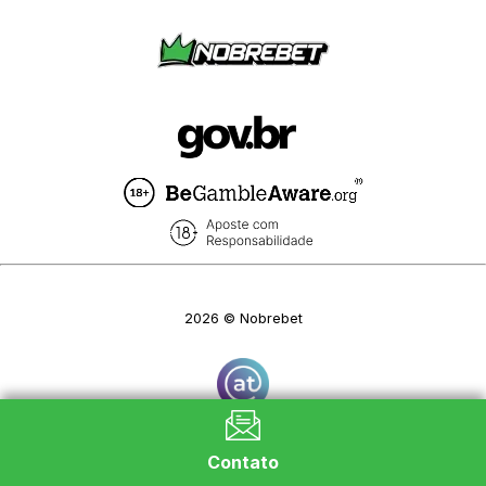
2026 © Nobrebet
Contato