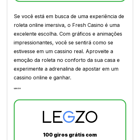
Se você está em busca de uma experiência de
roleta
online
imersiva, o Fresh Casino é uma
excelente escolha. Com gráficos e animações
impressionantes, você se sentirá como se
estivesse em um
cassino
real. Aproveite a
emoção da roleta no conforto da sua casa e
experimente a adrenalina de apostar em um
cassino online
e ganhar.
LEGZO
100 giros grátis com