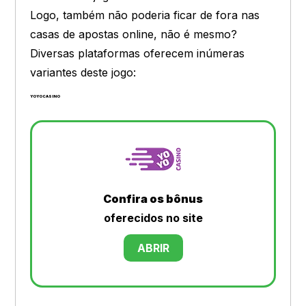
Logo, também não poderia ficar de fora nas
casas de apostas
online
, não é mesmo?
Diversas plataformas oferecem inúmeras
variantes deste jogo:
YOYOCASINO
Confira os bônus
oferecidos no site
ABRIR