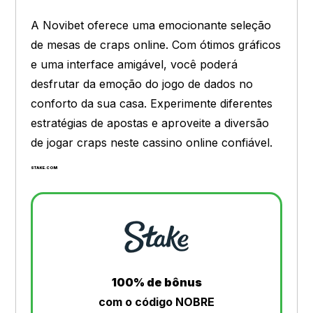
A Novibet oferece uma emocionante seleção
de mesas de craps
online
. Com ótimos gráficos
e uma interface amigável, você poderá
desfrutar da emoção do jogo de dados no
conforto da sua casa. Experimente diferentes
estratégias de apostas e aproveite a diversão
de jogar craps neste
cassino online
confiável.
STAKE.COM
100% de bônus
com o código NOBRE