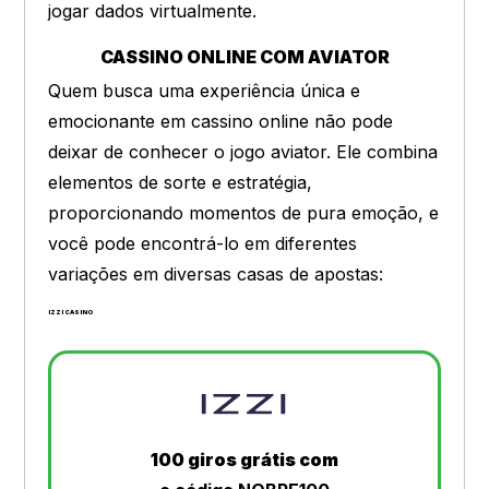
jogar dados virtualmente.
CASSINO ONLINE COM AVIATOR
Quem busca uma experiência única e
emocionante em
cassino online
não pode
deixar de conhecer o jogo aviator. Ele combina
elementos de sorte e estratégia,
proporcionando momentos de pura emoção, e
você pode encontrá-lo em diferentes
variações em diversas casas de apostas:
IZZI CASINO
100 giros grátis com