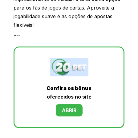
para os fãs de jogos de cartas. Aproveite a
jogabilidade suave e as opções de apostas
flexíveis!
20BET
Confira os bônus
oferecidos no site
ABRIR