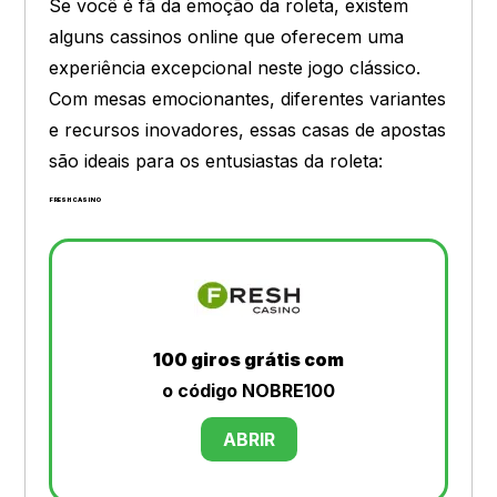
Se você é fã da emoção da roleta, existem
alguns
cassinos online
que oferecem uma
experiência excepcional neste jogo clássico.
Com mesas emocionantes, diferentes variantes
e recursos inovadores, essas casas de apostas
são ideais para os entusiastas da roleta:
FRESH CASINO
100 giros grátis com
o código NOBRE100
ABRIR