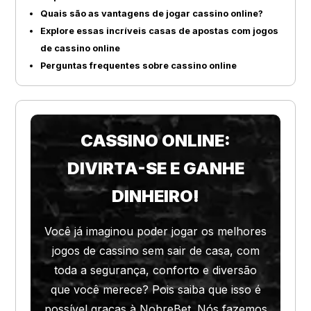
Quais são as vantagens de jogar cassino online?
Explore essas incríveis casas de apostas com jogos
de cassino online
Perguntas frequentes sobre cassino online
CASSINO ONLINE:
DIVIRTA-SE E GANHE
DINHEIRO!
Você já imaginou poder jogar os melhores
jogos de
cassino
sem sair de casa, com
toda a segurança, conforto e diversão
que você merece? Pois saiba que isso é
possível graças à NobreBet. Nós fazemos