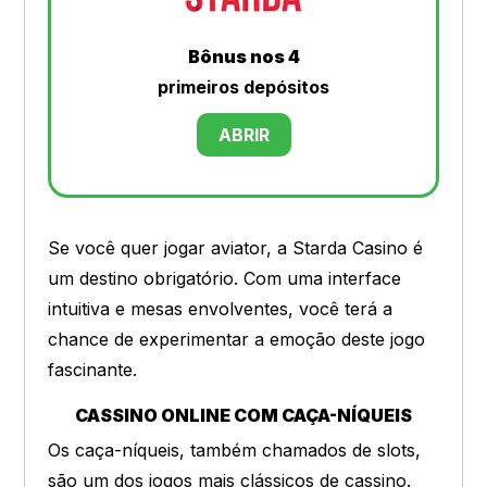
Bônus nos 4
primeiros depósitos
ABRIR
Se você quer jogar aviator, a Starda Casino é
um destino obrigatório. Com uma interface
intuitiva e mesas envolventes, você terá a
chance de experimentar a emoção deste jogo
fascinante.
CASSINO ONLINE COM CAÇA-NÍQUEIS
Os caça-níqueis, também chamados de slots,
são um dos jogos mais clássicos de
cassino
.